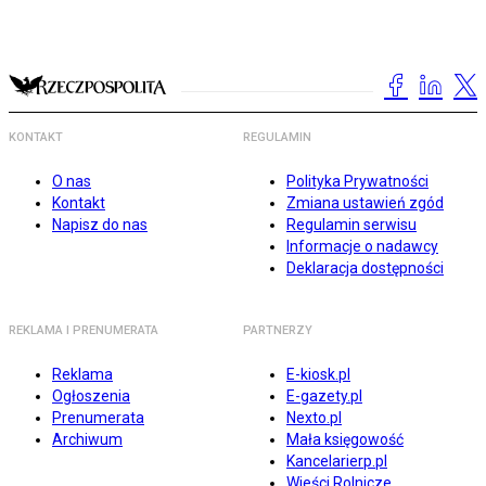
KONTAKT
REGULAMIN
O nas
Polityka Prywatności
Kontakt
Zmiana ustawień zgód
Napisz do nas
Regulamin serwisu
Informacje o nadawcy
Deklaracja dostępności
REKLAMA I PRENUMERATA
PARTNERZY
Reklama
E-kiosk.pl
Ogłoszenia
E-gazety.pl
Prenumerata
Nexto.pl
Archiwum
Mała księgowość
Kancelarierp.pl
Wieści Rolnicze