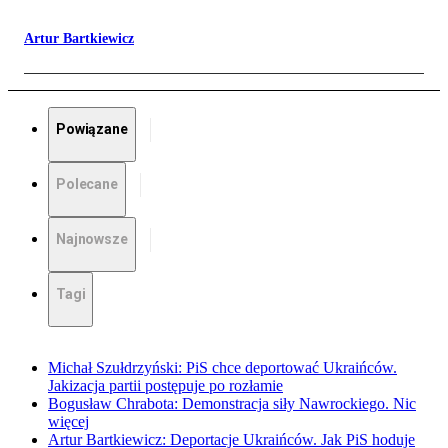
Artur Bartkiewicz
Powiązane
Polecane
Najnowsze
Tagi
Michał Szułdrzyński: PiS chce deportować Ukraińców.
Jakizacja partii postępuje po rozłamie
Bogusław Chrabota: Demonstracja siły Nawrockiego. Nic
więcej
Artur Bartkiewicz: Deportacje Ukraińców. Jak PiS hoduje