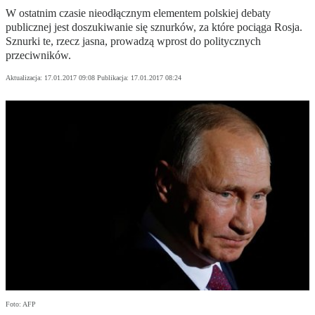
W ostatnim czasie nieodłącznym elementem polskiej debaty
publicznej jest doszukiwanie się sznurków, za które pociąga Rosja.
Sznurki te, rzecz jasna, prowadzą wprost do politycznych
przeciwników.
Aktualizacja:
17.01.2017 09:08
Publikacja:
17.01.2017 08:24
Foto: AFP