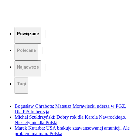
Powiązane
Polecane
Najnowsze
Tagi
Bogusław Chrabota: Mateusz Morawiecki uderza w PGZ.
Dla PiS to herezja
Michał Szułdrzyński: Dobry rok dla Karola Nawrockiego.
Niestety nie dla Polski
Marek Kutarba: USA brakuje zaawansowanej amunicji. Ale
problem ma m.in. Polska