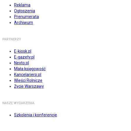
Reklama
Ogłoszenia
Prenumerata
Archiwum
PARTNERZY
E-kiosk.pl
E-gazety.pl
Nexto.pl
Mała księgowość
Kancelarierp.pl
Wieści Rolnicze
Życie Warszawy
NASZE WYDARZENIA
Szkolenia i konferencje