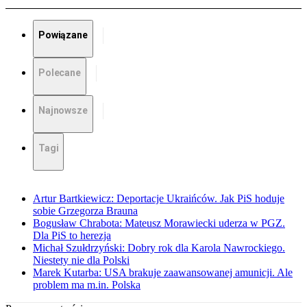
Powiązane
Polecane
Najnowsze
Tagi
Artur Bartkiewicz: Deportacje Ukraińców. Jak PiS hoduje
sobie Grzegorza Brauna
Bogusław Chrabota: Mateusz Morawiecki uderza w PGZ.
Dla PiS to herezja
Michał Szułdrzyński: Dobry rok dla Karola Nawrockiego.
Niestety nie dla Polski
Marek Kutarba: USA brakuje zaawansowanej amunicji. Ale
problem ma m.in. Polska