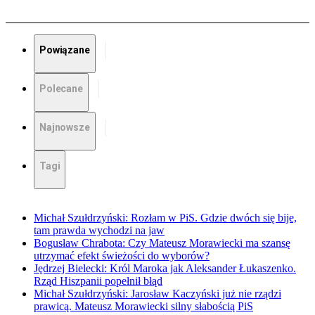
Powiązane
Polecane
Najnowsze
Tagi
Michał Szułdrzyński: Rozłam w PiS. Gdzie dwóch się bije,
tam prawda wychodzi na jaw
Bogusław Chrabota: Czy Mateusz Morawiecki ma szansę
utrzymać efekt świeżości do wyborów?
Jędrzej Bielecki: Król Maroka jak Aleksander Łukaszenko.
Rząd Hiszpanii popełnił błąd
Michał Szułdrzyński: Jarosław Kaczyński już nie rządzi
prawicą. Mateusz Morawiecki silny słabością PiS