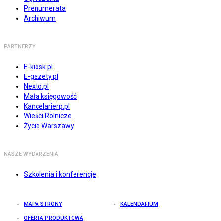
Prenumerata
Archiwum
PARTNERZY
E-kiosk.pl
E-gazety.pl
Nexto.pl
Mała księgowość
Kancelarierp.pl
Wieści Rolnicze
Życie Warszawy
NASZE WYDARZENIA
Szkolenia i konferencje
MAPA STRONY
KALENDARIUM
OFERTA PRODUKTOWA