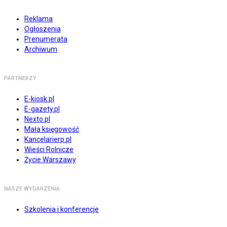
Reklama
Ogłoszenia
Prenumerata
Archiwum
PARTNERZY
E-kiosk.pl
E-gazety.pl
Nexto.pl
Mała księgowość
Kancelarierp.pl
Wieści Rolnicze
Życie Warszawy
NASZE WYDARZENIA
Szkolenia i konferencje