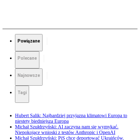
Powiązane
Polecane
Najnowsze
Tagi
Hubert Salik: Najbardziej przyjazna klimatowi Europa to
niestety biedniejsza Europa
Michał Szułdrzyński: AI zaczyna nam się wymykać.
Niepokojące wnioski z testów Anthropic i OpenAI
Michał Szułdrzyński: PiS chce deportować Ukraińców.