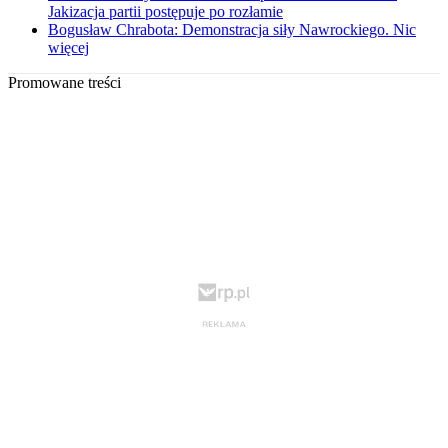
Jakizacja partii postępuje po rozłamie
Bogusław Chrabota: Demonstracja siły Nawrockiego. Nic
więcej
Promowane treści