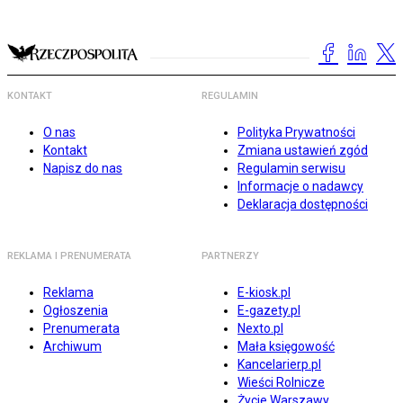
KONTAKT
REGULAMIN
O nas
Polityka Prywatności
Kontakt
Zmiana ustawień zgód
Napisz do nas
Regulamin serwisu
Informacje o nadawcy
Deklaracja dostępności
REKLAMA I PRENUMERATA
PARTNERZY
Reklama
E-kiosk.pl
Ogłoszenia
E-gazety.pl
Prenumerata
Nexto.pl
Archiwum
Mała księgowość
Kancelarierp.pl
Wieści Rolnicze
Życie Warszawy