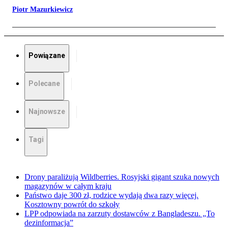
Piotr Mazurkiewicz
Powiązane
Polecane
Najnowsze
Tagi
Drony paraliżują Wildberries. Rosyjski gigant szuka nowych
magazynów w całym kraju
Państwo daje 300 zł, rodzice wydają dwa razy więcej.
Kosztowny powrót do szkoły
LPP odpowiada na zarzuty dostawców z Bangladeszu. „To
dezinformacja”