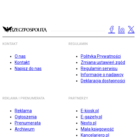
KONTAKT
REGULAMIN
O nas
Polityka Prywatności
Kontakt
Zmiana ustawień zgód
Napisz do nas
Regulamin serwisu
Informacje o nadawcy
Deklaracja dostępności
REKLAMA I PRENUMERATA
PARTNERZY
Reklama
E-kiosk.pl
Ogłoszenia
E-gazety.pl
Prenumerata
Nexto.pl
Archiwum
Mała księgowość
Kancelarierp.pl