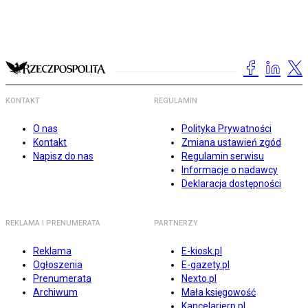
KONTAKT
REGULAMIN
O nas
Polityka Prywatności
Kontakt
Zmiana ustawień zgód
Napisz do nas
Regulamin serwisu
Informacje o nadawcy
Deklaracja dostępności
REKLAMA I PRENUMERATA
PARTNERZY
Reklama
E-kiosk.pl
Ogłoszenia
E-gazety.pl
Prenumerata
Nexto.pl
Archiwum
Mała księgowość
Kancelarierp.pl