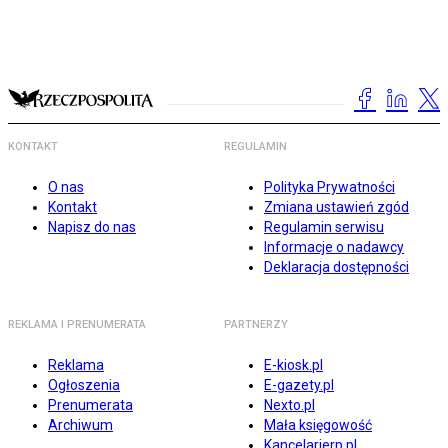
KONTAKT
REGULAMIN
O nas
Polityka Prywatności
Kontakt
Zmiana ustawień zgód
Napisz do nas
Regulamin serwisu
Informacje o nadawcy
Deklaracja dostępności
REKLAMA I PRENUMERATA
PARTNERZY
Reklama
E-kiosk.pl
Ogłoszenia
E-gazety.pl
Prenumerata
Nexto.pl
Archiwum
Mała księgowość
Kancelarierp.pl