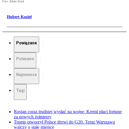
Foto: Adobe Stock
Hubert Kozieł
Powiązane
Polecane
Najnowsze
Tagi
Rosjan coraz trudniej wysłać na wojnę. Kreml płaci fortunę
za nowych żołnierzy
Trump otworzył Polsce drzwi do G20. Teraz Warszawa
walczy o stałe miejsce