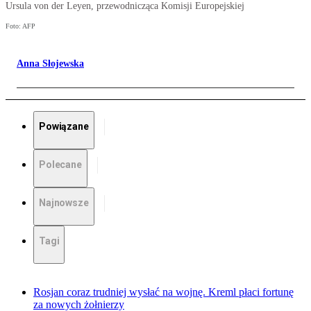
Ursula von der Leyen, przewodnicząca Komisji Europejskiej
Foto: AFP
Anna Słojewska
Powiązane
Polecane
Najnowsze
Tagi
Rosjan coraz trudniej wysłać na wojnę. Kreml płaci fortunę
za nowych żołnierzy