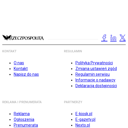
KONTAKT
REGULAMIN
O nas
Polityka Prywatności
Kontakt
Zmiana ustawień zgód
Napisz do nas
Regulamin serwisu
Informacje o nadawcy
Deklaracja dostępności
REKLAMA I PRENUMERATA
PARTNERZY
Reklama
E-kiosk.pl
Ogłoszenia
E-gazety.pl
Prenumerata
Nexto.pl