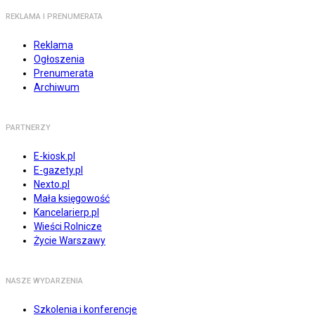
REKLAMA I PRENUMERATA
Reklama
Ogłoszenia
Prenumerata
Archiwum
PARTNERZY
E-kiosk.pl
E-gazety.pl
Nexto.pl
Mała księgowość
Kancelarierp.pl
Wieści Rolnicze
Życie Warszawy
NASZE WYDARZENIA
Szkolenia i konferencje