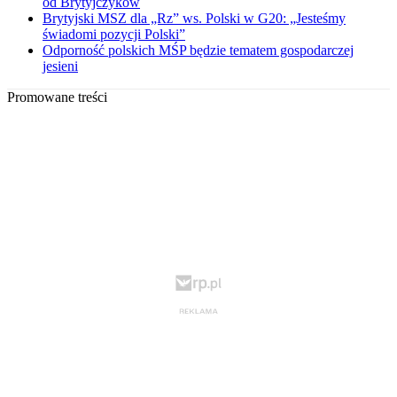
od Brytyjczyków
Brytyjski MSZ dla „Rz” ws. Polski w G20: „Jesteśmy
świadomi pozycji Polski”
Odporność polskich MŚP będzie tematem gospodarczej
jesieni
Promowane treści