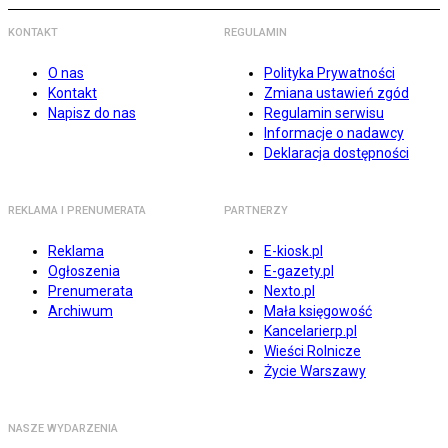
KONTAKT
REGULAMIN
O nas
Polityka Prywatności
Kontakt
Zmiana ustawień zgód
Napisz do nas
Regulamin serwisu
Informacje o nadawcy
Deklaracja dostępności
REKLAMA I PRENUMERATA
PARTNERZY
Reklama
E-kiosk.pl
Ogłoszenia
E-gazety.pl
Prenumerata
Nexto.pl
Archiwum
Mała księgowość
Kancelarierp.pl
Wieści Rolnicze
Życie Warszawy
NASZE WYDARZENIA