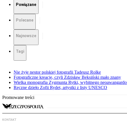
Powiązane
Polecane
Najnowsze
Tagi
Nie żyje nestor polskiej fotografii Tadeusz Rolke
Fotograficzne kreacje, czyli Zdzisław Beksiński mało znany
Wielka monografia Zygmunta Rytki, wybitnego neoawangardo
Ręczne dzieło Zofii Rydet, artystki z listy UNESCO
Promowane treści
KONTAKT