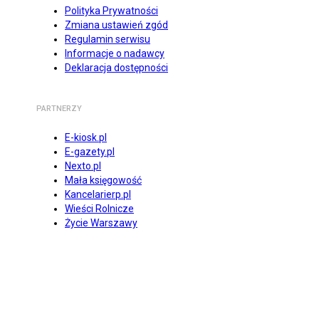
Polityka Prywatności
Zmiana ustawień zgód
Regulamin serwisu
Informacje o nadawcy
Deklaracja dostępności
PARTNERZY
E-kiosk.pl
E-gazety.pl
Nexto.pl
Mała księgowość
Kancelarierp.pl
Wieści Rolnicze
Życie Warszawy