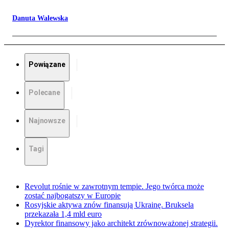
Danuta Walewska
Powiązane
Polecane
Najnowsze
Tagi
Revolut rośnie w zawrotnym tempie. Jego twórca może
zostać najbogatszy w Europie
Rosyjskie aktywa znów finansują Ukrainę. Bruksela
przekazała 1,4 mld euro
Dyrektor finansowy jako architekt zrównoważonej strategii.