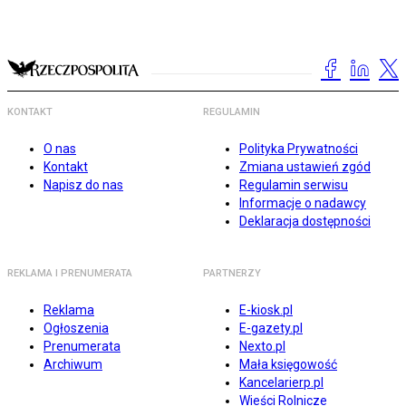
KONTAKT
REGULAMIN
O nas
Polityka Prywatności
Kontakt
Zmiana ustawień zgód
Napisz do nas
Regulamin serwisu
Informacje o nadawcy
Deklaracja dostępności
REKLAMA I PRENUMERATA
PARTNERZY
Reklama
E-kiosk.pl
Ogłoszenia
E-gazety.pl
Prenumerata
Nexto.pl
Archiwum
Mała księgowość
Kancelarierp.pl
Wieści Rolnicze