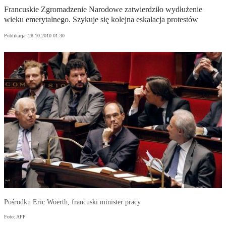
Francuskie Zgromadzenie Narodowe zatwierdziło wydłużenie
wieku emerytalnego. Szykuje się kolejna eskalacja protestów
Publikacja:
28.10.2010 01:30
Pośrodku Eric Woerth, francuski minister pracy
Foto: AFP