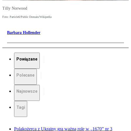
Tilly Norwood
Foto: Particle6/Public Domain/Wikipedia
Barbara Hollender
Powiązane
Polecane
Najnowsze
Tagi
Polakożerca z Ukrainy gra ważną rolę w „1670” nr 3