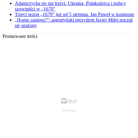
Adamczycha po raz trzeci. Ukraina, Polakożerca i polscy
szowiniści w „1670"
Trzeci sezon „1670” już od 5 sierpnia. Jan Paweł w kosmosie
„Homo sapiens?”: argentyński prezydent Javier Milei poczuł
się urażony
Promowane treści