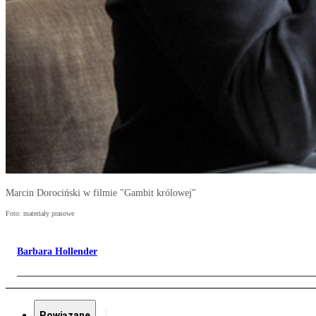
Marcin Dorociński w filmie "Gambit królowej"
Foto: materiały prasowe
Barbara Hollender
Powiązane