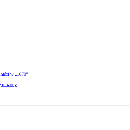
iniści w „1670"
ę urażony