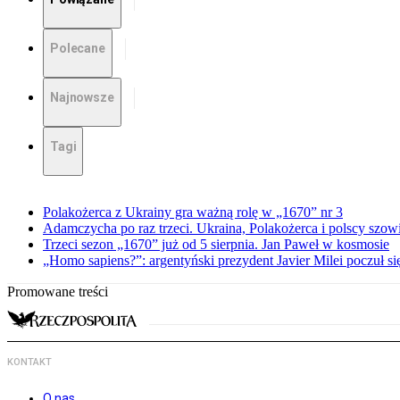
Polecane
Najnowsze
Tagi
Polakożerca z Ukrainy gra ważną rolę w „1670” nr 3
Adamczycha po raz trzeci. Ukraina, Polakożerca i polscy szow
Trzeci sezon „1670” już od 5 sierpnia. Jan Paweł w kosmosie
„Homo sapiens?”: argentyński prezydent Javier Milei poczuł si
Promowane treści
KONTAKT
O nas