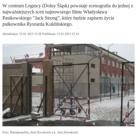
W centrum Legnicy (Dolny Śląsk) powstaje scenografia do jednej z
najważniejszych scen najnowszego filmu Władysława
Pasikowskiego "Jack Strong", który będzie zapisem życia
pułkownika Ryszarda Kuklińskiego.
Aktualizacja:
13.01.2013 13:58
Publikacja:
13.01.2013 13:14
Foto: Rzeczpospolita, Artur Kowalczyk a.k. Artur Kowalczyk