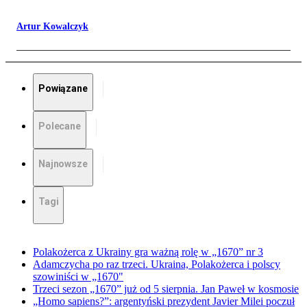
Artur Kowalczyk
Powiązane
Polecane
Najnowsze
Tagi
Polakożerca z Ukrainy gra ważną rolę w „1670” nr 3
Adamczycha po raz trzeci. Ukraina, Polakożerca i polscy
szowiniści w „1670"
Trzeci sezon „1670” już od 5 sierpnia. Jan Paweł w kosmosie
„Homo sapiens?”: argentyński prezydent Javier Milei poczuł