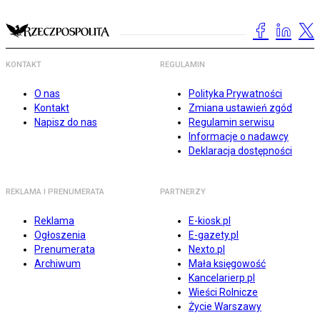
KONTAKT
REGULAMIN
O nas
Polityka Prywatności
Kontakt
Zmiana ustawień zgód
Napisz do nas
Regulamin serwisu
Informacje o nadawcy
Deklaracja dostępności
REKLAMA I PRENUMERATA
PARTNERZY
Reklama
E-kiosk.pl
Ogłoszenia
E-gazety.pl
Prenumerata
Nexto.pl
Archiwum
Mała księgowość
Kancelarierp.pl
Wieści Rolnicze
Życie Warszawy