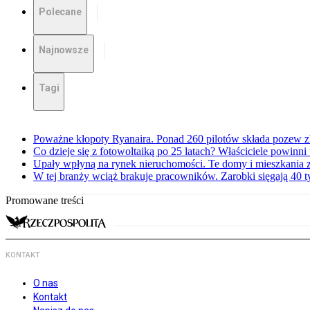
Polecane
Najnowsze
Tagi
Poważne kłopoty Ryanaira. Ponad 260 pilotów składa pozew 
Co dzieje się z fotowoltaiką po 25 latach? Właściciele powinni
Upały wpłyną na rynek nieruchomości. Te domy i mieszkania z
W tej branży wciąż brakuje pracowników. Zarobki sięgają 40 ty
Promowane treści
KONTAKT
O nas
Kontakt