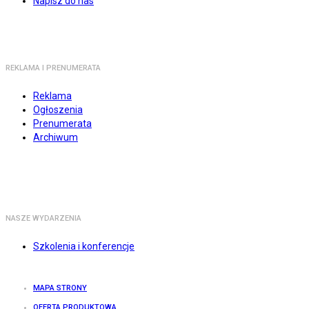
Napisz do nas
REKLAMA I PRENUMERATA
Reklama
Ogłoszenia
Prenumerata
Archiwum
NASZE WYDARZENIA
Szkolenia i konferencje
MAPA STRONY
OFERTA PRODUKTOWA