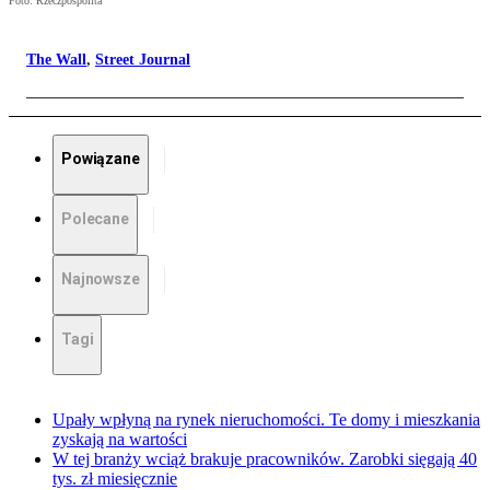
Foto: Rzeczpospolita
The Wall
,
Street Journal
Powiązane
Polecane
Najnowsze
Tagi
Upały wpłyną na rynek nieruchomości. Te domy i mieszkania
zyskają na wartości
W tej branży wciąż brakuje pracowników. Zarobki sięgają 40
tys. zł miesięcznie