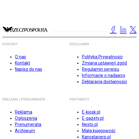
KONTAKT
REGULAMIN
O nas
Polityka Prywatności
Kontakt
Zmiana ustawień zgód
Napisz do nas
Regulamin serwisu
Informacje o nadawcy
Deklaracja dostępności
REKLAMA I PRENUMERATA
PARTNERZY
Reklama
E-kiosk.pl
Ogłoszenia
E-gazety.pl
Prenumerata
Nexto.pl
Archiwum
Mała księgowość
Kancelarierp.pl