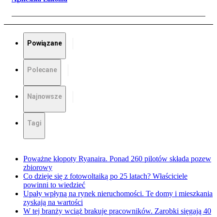
Powiązane
Polecane
Najnowsze
Tagi
Poważne kłopoty Ryanaira. Ponad 260 pilotów składa pozew
zbiorowy
Co dzieje się z fotowoltaiką po 25 latach? Właściciele
powinni to wiedzieć
Upały wpłyną na rynek nieruchomości. Te domy i mieszkania
zyskają na wartości
W tej branży wciąż brakuje pracowników. Zarobki sięgają 40