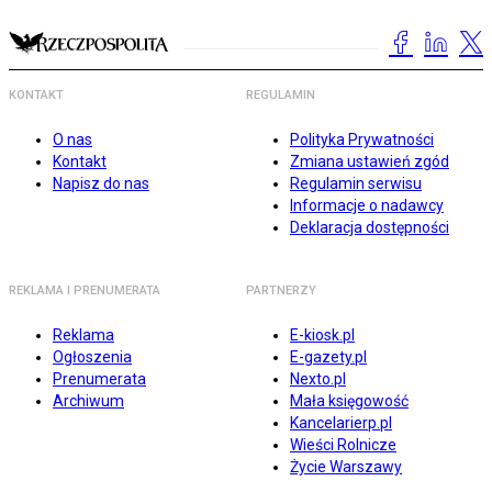
KONTAKT
REGULAMIN
O nas
Polityka Prywatności
Kontakt
Zmiana ustawień zgód
Napisz do nas
Regulamin serwisu
Informacje o nadawcy
Deklaracja dostępności
REKLAMA I PRENUMERATA
PARTNERZY
Reklama
E-kiosk.pl
Ogłoszenia
E-gazety.pl
Prenumerata
Nexto.pl
Archiwum
Mała księgowość
Kancelarierp.pl
Wieści Rolnicze
Życie Warszawy