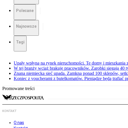
Polecane
Najnowsze
Tagi
Upały wpłyną na rynek nieruchomości. Te domy i mieszkania z
W tej branży wciąż brakuje pracowników. Zarobki sięgają 40 ty
Znana niemiecka sieć upada. Zamkną ponad 100 sklepów, set
Koniec z voucherami z butelkomatów. Pieniądze będą trafiać p
Promowane treści
KONTAKT
O nas