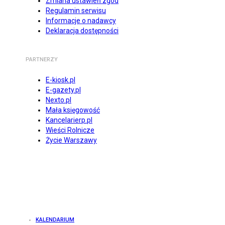
Zmiana ustawień zgód
Regulamin serwisu
Informacje o nadawcy
Deklaracja dostępności
PARTNERZY
E-kiosk.pl
E-gazety.pl
Nexto.pl
Mała księgowość
Kancelarierp.pl
Wieści Rolnicze
Życie Warszawy
KALENDARIUM