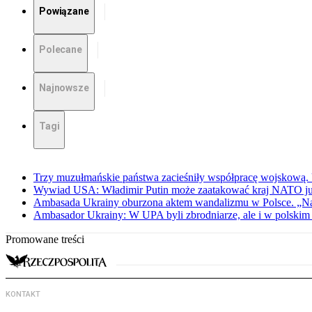
Powiązane
Polecane
Najnowsze
Tagi
Trzy muzułmańskie państwa zacieśniły współpracę wojskową.
Wywiad USA: Władimir Putin może zaatakować kraj NATO już 
Ambasada Ukrainy oburzona aktem wandalizmu w Polsce. „Na
Ambasador Ukrainy: W UPA byli zbrodniarze, ale i w polskim 
Promowane treści
KONTAKT