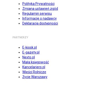
Polityka Prywatności
Zmiana ustawień zgód
Regulamin serwisu
Informacje o nadawcy
Deklaracja dostępności
PARTNERZY
E-kiosk.pl
E-gazety.pl
Nexto.pl
Mała księgowość
Kancelarierp.pl
Wieści Rolnicze
Życie Warszawy