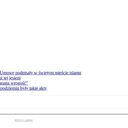
 Umowę podpisały w świętym mieście islamu
tej jesieni
rasta wrogość”
podziemiu były takie akty
REGULAMIN