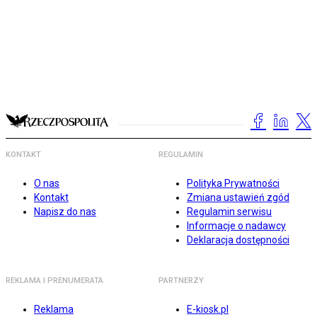
KONTAKT
REGULAMIN
O nas
Polityka Prywatności
Kontakt
Zmiana ustawień zgód
Napisz do nas
Regulamin serwisu
Informacje o nadawcy
Deklaracja dostępności
REKLAMA I PRENUMERATA
PARTNERZY
Reklama
E-kiosk.pl