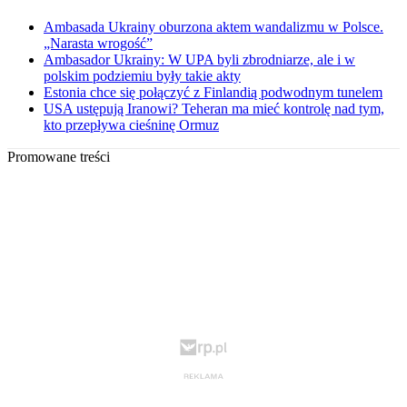
Ambasada Ukrainy oburzona aktem wandalizmu w Polsce.
„Narasta wrogość”
Ambasador Ukrainy: W UPA byli zbrodniarze, ale i w
polskim podziemiu były takie akty
Estonia chce się połączyć z Finlandią podwodnym tunelem
USA ustępują Iranowi? Teheran ma mieć kontrolę nad tym,
kto przepływa cieśninę Ormuz
Promowane treści