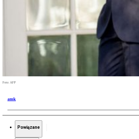
Foto: AFP
amk
Powiązane