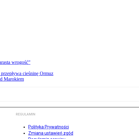
rasta wrogość”
o przepływa cieśninę Ormuz
zed Marokiem
REGULAMIN
Polityka Prywatności
Zmiana ustawień zgód