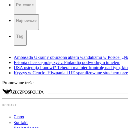
Polecane
Najnowsze
Tagi
Ambasada Ukrainy oburzona aktem wandalizmu w Polsce. „Na
Estonia chce się połączyć z Finlandią podwodnym tunelem
USA ustępują Iranowi? Teheran ma mieć kontrolę nad tym, kt
Kryzys w Ceucie. Hiszpania i UE sparaliżowane strachem pr
Promowane treści
KONTAKT
O nas
Kontakt