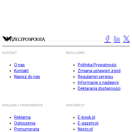
KONTAKT
REGULAMIN
O nas
Polityka Prywatności
Kontakt
Zmiana ustawień zgód
Napisz do nas
Regulamin serwisu
Informacje o nadawcy
Deklaracja dostępności
REKLAMA I PRENUMERATA
PARTNERZY
Reklama
E-kiosk.pl
Ogłoszenia
E-gazety.pl
Prenumerata
Nexto.pl