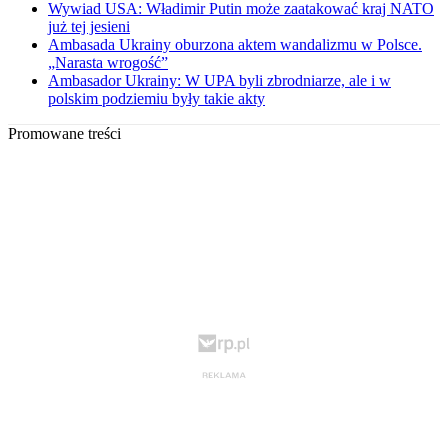
Wywiad USA: Władimir Putin może zaatakować kraj NATO
już tej jesieni
Ambasada Ukrainy oburzona aktem wandalizmu w Polsce.
„Narasta wrogość”
Ambasador Ukrainy: W UPA byli zbrodniarze, ale i w
polskim podziemiu były takie akty
Promowane treści