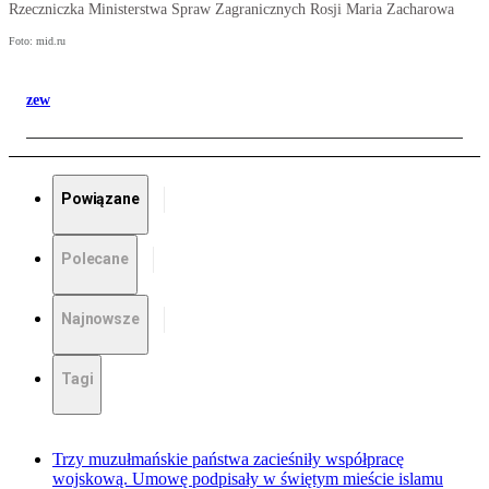
Rzeczniczka Ministerstwa Spraw Zagranicznych Rosji Maria Zacharowa
Foto: mid.ru
zew
Powiązane
Polecane
Najnowsze
Tagi
Trzy muzułmańskie państwa zacieśniły współpracę
wojskową. Umowę podpisały w świętym mieście islamu