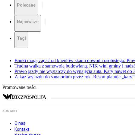
Polecane
Najnowsze
Tagi
Banki mogą żądać od klientów skanu dowodu osobistego. Praw
Trudna walka z samowolą budowlaną. NIK wini gminy i nadzór
Prawo jazdy nie wystarczy do wynajęcia auta. Kary nawet do 30
Zakaz wyjazdu do sanatorium przez rok. Resort planuje „kary”
Promowane treści
KONTAKT
O nas
Kontakt