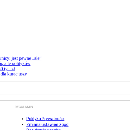
nicy: jest pewne „ale”
, a te polityków
 tys. zł
 dla kuracjuszy
REGULAMIN
Polityka Prywatności
Zmiana ustawień zgód