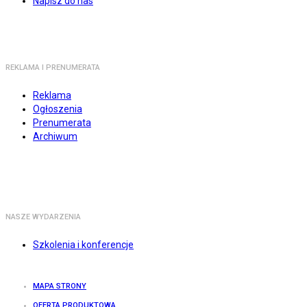
Napisz do nas
REKLAMA I PRENUMERATA
Reklama
Ogłoszenia
Prenumerata
Archiwum
NASZE WYDARZENIA
Szkolenia i konferencje
MAPA STRONY
OFERTA PRODUKTOWA