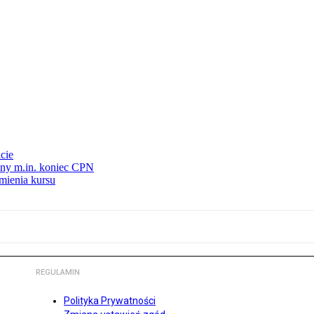
cie
nny m.in. koniec CPN
mienia kursu
REGULAMIN
Polityka Prywatności