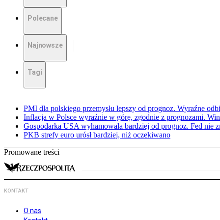
Polecane
Najnowsze
Tagi
PMI dla polskiego przemysłu lepszy od prognoz. Wyraźne odbi
Inflacja w Polsce wyraźnie w górę, zgodnie z prognozami. Wi
Gospodarka USA wyhamowała bardziej od prognoz. Fed nie z
PKB strefy euro urósł bardziej, niż oczekiwano
Promowane treści
KONTAKT
O nas