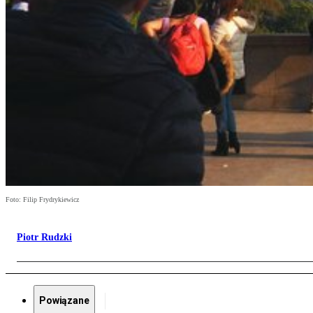
Foto: Filip Frydrykiewicz
Piotr Rudzki
Powiązane