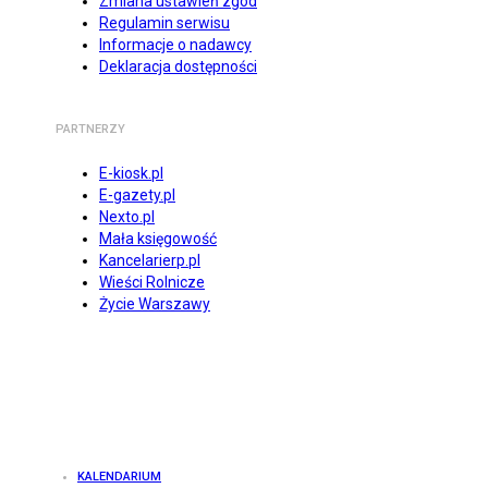
Zmiana ustawień zgód
Regulamin serwisu
Informacje o nadawcy
Deklaracja dostępności
PARTNERZY
E-kiosk.pl
E-gazety.pl
Nexto.pl
Mała księgowość
Kancelarierp.pl
Wieści Rolnicze
Życie Warszawy
KALENDARIUM