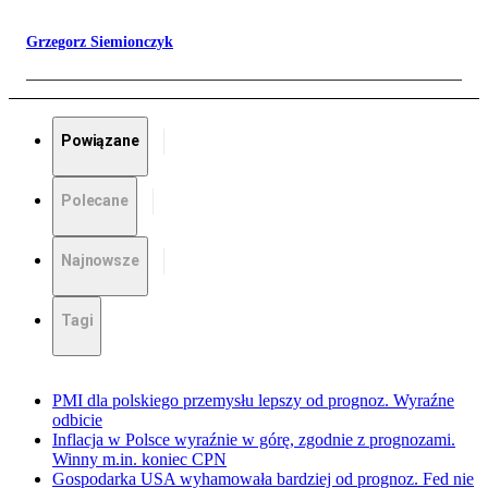
Grzegorz Siemionczyk
Powiązane
Polecane
Najnowsze
Tagi
PMI dla polskiego przemysłu lepszy od prognoz. Wyraźne
odbicie
Inflacja w Polsce wyraźnie w górę, zgodnie z prognozami.
Winny m.in. koniec CPN
Gospodarka USA wyhamowała bardziej od prognoz. Fed nie