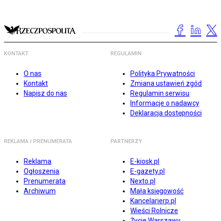
KONTAKT
REGULAMIN
O nas
Polityka Prywatności
Kontakt
Zmiana ustawień zgód
Napisz do nas
Regulamin serwisu
Informacje o nadawcy
Deklaracja dostępności
REKLAMA I PRENUMERATA
PARTNERZY
Reklama
E-kiosk.pl
Ogłoszenia
E-gazety.pl
Prenumerata
Nexto.pl
Archiwum
Mała księgowość
Kancelarierp.pl
Wieści Rolnicze
Życie Warszawy