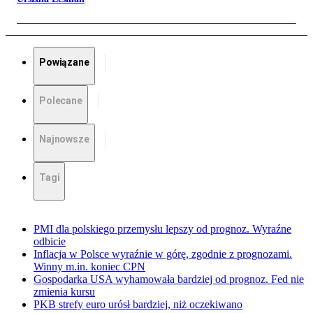
Powiązane
Polecane
Najnowsze
Tagi
PMI dla polskiego przemysłu lepszy od prognoz. Wyraźne
odbicie
Inflacja w Polsce wyraźnie w górę, zgodnie z prognozami.
Winny m.in. koniec CPN
Gospodarka USA wyhamowała bardziej od prognoz. Fed nie
zmienia kursu
PKB strefy euro urósł bardziej, niż oczekiwano