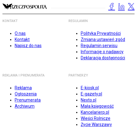
KONTAKT
REGULAMIN
O nas
Polityka Prywatności
Kontakt
Zmiana ustawień zgód
Napisz do nas
Regulamin serwisu
Informacje o nadawcy
Deklaracja dostępności
REKLAMA I PRENUMERATA
PARTNERZY
Reklama
E-kiosk.pl
Ogłoszenia
E-gazety.pl
Prenumerata
Nexto.pl
Archiwum
Mała księgowość
Kancelarierp.pl
Wieści Rolnicze
Życie Warszawy