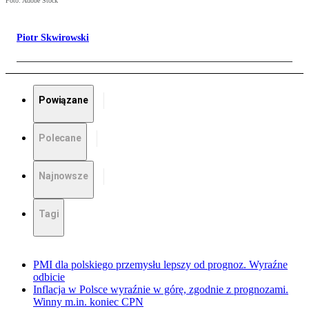
Foto: Adobe Stock
Piotr Skwirowski
Powiązane
Polecane
Najnowsze
Tagi
PMI dla polskiego przemysłu lepszy od prognoz. Wyraźne
odbicie
Inflacja w Polsce wyraźnie w górę, zgodnie z prognozami.
Winny m.in. koniec CPN