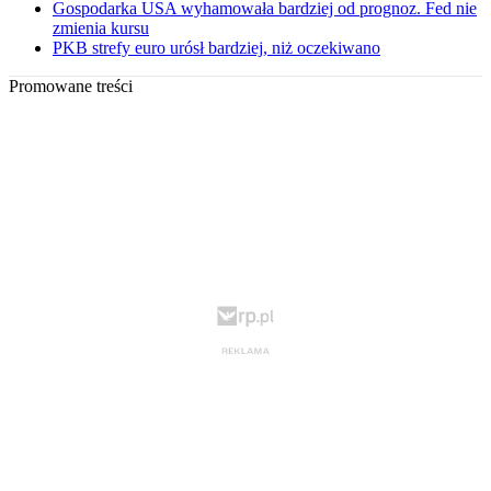
Gospodarka USA wyhamowała bardziej od prognoz. Fed nie
zmienia kursu
PKB strefy euro urósł bardziej, niż oczekiwano
Promowane treści