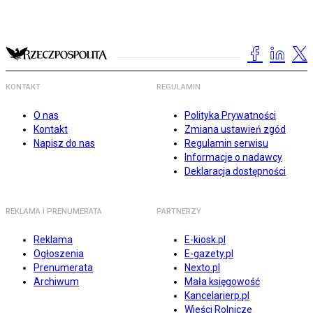
KONTAKT
REGULAMIN
O nas
Polityka Prywatności
Kontakt
Zmiana ustawień zgód
Napisz do nas
Regulamin serwisu
Informacje o nadawcy
Deklaracja dostępności
REKLAMA I PRENUMERATA
PARTNERZY
Reklama
E-kiosk.pl
Ogłoszenia
E-gazety.pl
Prenumerata
Nexto.pl
Archiwum
Mała księgowość
Kancelarierp.pl
Wieści Rolnicze