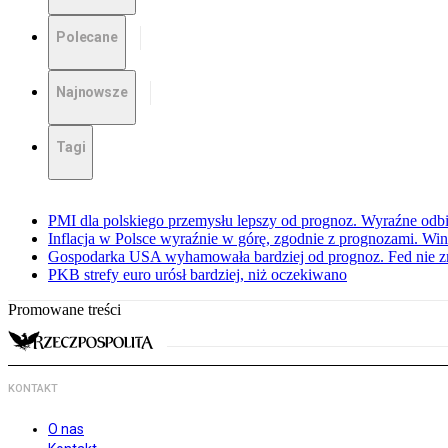
Polecane
Najnowsze
Tagi
PMI dla polskiego przemysłu lepszy od prognoz. Wyraźne odbi
Inflacja w Polsce wyraźnie w górę, zgodnie z prognozami. Wi
Gospodarka USA wyhamowała bardziej od prognoz. Fed nie z
PKB strefy euro urósł bardziej, niż oczekiwano
Promowane treści
KONTAKT
O nas