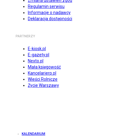
Zmiana ustawień zgód
Regulamin serwisu
Informacje o nadawcy
Deklaracja dostępności
PARTNERZY
E-kiosk.pl
E-gazety.pl
Nexto.pl
Mała księgowość
Kancelarierp.pl
Wieści Rolnicze
Życie Warszawy
KALENDARIUM