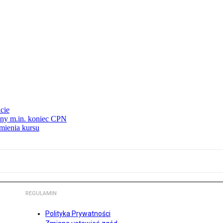
cie
nny m.in. koniec CPN
mienia kursu
REGULAMIN
Polityka Prywatności