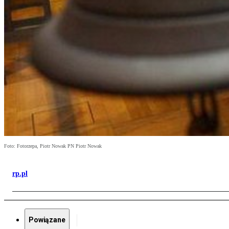
Foto: Fotorzepa, Piotr Nowak PN Piotr Nowak
rp.pl
Powiązane