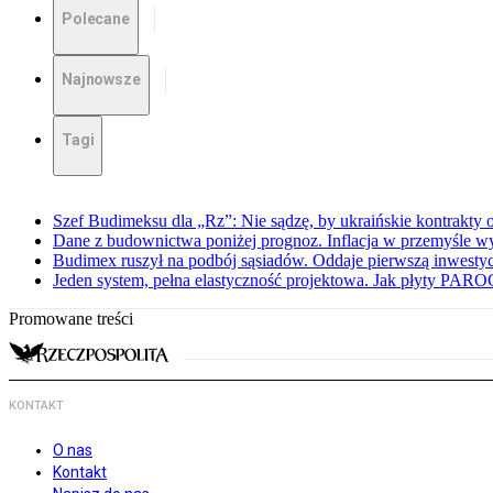
Polecane
Najnowsze
Tagi
Szef Budimeksu dla „Rz”: Nie sądzę, by ukraińskie kontrakty o
Dane z budownictwa poniżej prognoz. Inflacja w przemyśle wyb
Budimex ruszył na podbój sąsiadów. Oddaje pierwszą inwestyc
Jeden system, pełna elastyczność projektowa. Jak płyty PARO
Promowane treści
KONTAKT
O nas
Kontakt