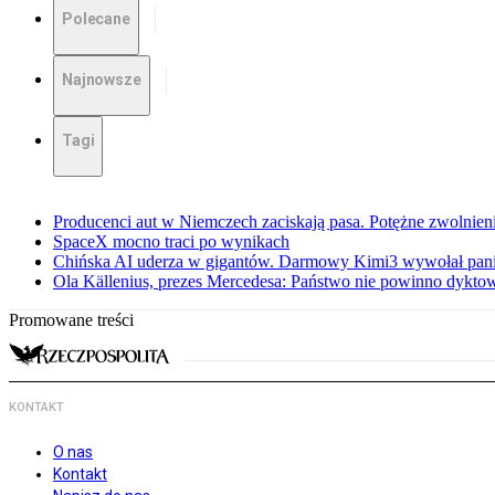
Polecane
Najnowsze
Tagi
Producenci aut w Niemczech zaciskają pasa. Potężne zwolnieni
SpaceX mocno traci po wynikach
Chińska AI uderza w gigantów. Darmowy Kimi3 wywołał pani
Ola Källenius, prezes Mercedesa: Państwo nie powinno dykto
Promowane treści
KONTAKT
O nas
Kontakt