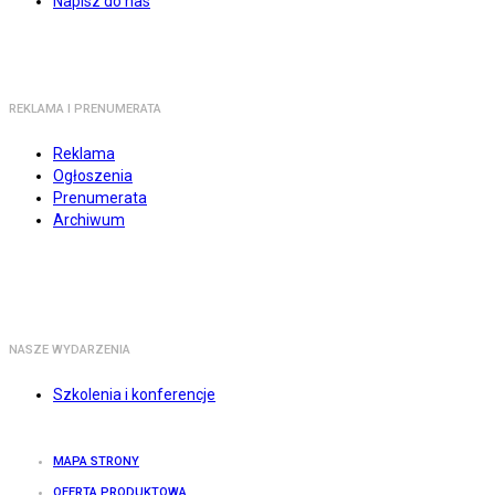
Napisz do nas
REKLAMA I PRENUMERATA
Reklama
Ogłoszenia
Prenumerata
Archiwum
NASZE WYDARZENIA
Szkolenia i konferencje
MAPA STRONY
OFERTA PRODUKTOWA