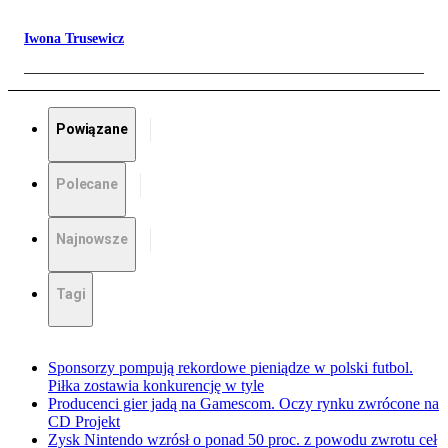
Iwona Trusewicz
Powiązane
Polecane
Najnowsze
Tagi
Sponsorzy pompują rekordowe pieniądze w polski futbol.
Piłka zostawia konkurencję w tyle
Producenci gier jadą na Gamescom. Oczy rynku zwrócone na
CD Projekt
Zysk Nintendo wzrósł o ponad 50 proc. z powodu zwrotu ceł