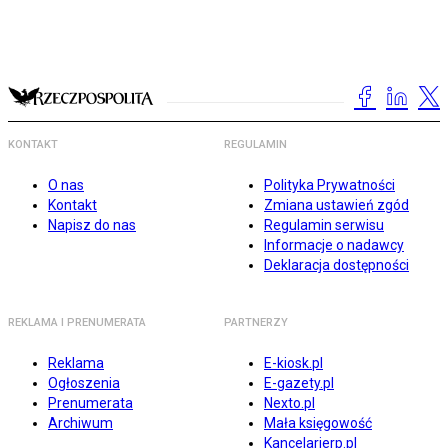
KONTAKT
REGULAMIN
O nas
Polityka Prywatności
Kontakt
Zmiana ustawień zgód
Napisz do nas
Regulamin serwisu
Informacje o nadawcy
Deklaracja dostępności
REKLAMA I PRENUMERATA
PARTNERZY
Reklama
E-kiosk.pl
Ogłoszenia
E-gazety.pl
Prenumerata
Nexto.pl
Archiwum
Mała księgowość
Kancelarierp.pl