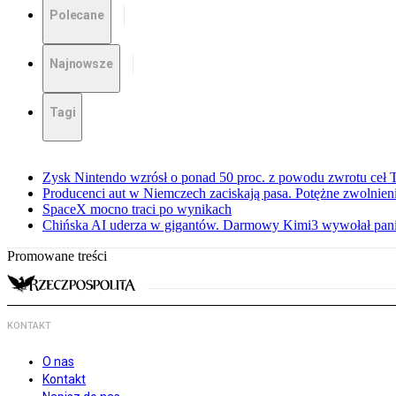
Polecane
Najnowsze
Tagi
Zysk Nintendo wzrósł o ponad 50 proc. z powodu zwrotu ceł
Producenci aut w Niemczech zaciskają pasa. Potężne zwolnieni
SpaceX mocno traci po wynikach
Chińska AI uderza w gigantów. Darmowy Kimi3 wywołał pani
Promowane treści
KONTAKT
O nas
Kontakt