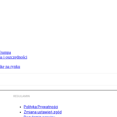
 Trumpa
a i oszczędności
kę na rynku
REGULAMIN
Polityka Prywatności
Zmiana ustawień zgód