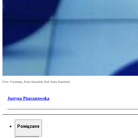
Foto: Fotorzepa, Kuba Kamiński Kub Kuba Kamiński
Justyna Piszczatowska
Powiązane