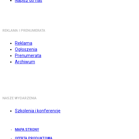
Napisz do nas
REKLAMA I PRENUMERATA
Reklama
Ogłoszenia
Prenumerata
Archiwum
NASZE WYDARZENIA
Szkolenia i konferencje
MAPA STRONY
OFERTA PRODUKTOWA