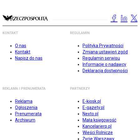
KONTAKT
REGULAMIN
O nas
Polityka Prywatności
Kontakt
Zmiana ustawień zgód
Napisz do nas
Regulamin serwisu
Informacje o nadawcy
Deklaracja dostępności
REKLAMA I PRENUMERATA
PARTNERZY
Reklama
E-kiosk.pl
Ogłoszenia
E-gazety.pl
Prenumerata
Nexto.pl
Archiwum
Mała księgowość
Kancelarierp.pl
Wieści Rolnicze
Życie Warszawy