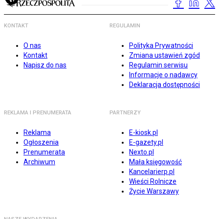
KONTAKT
REGULAMIN
O nas
Polityka Prywatności
Kontakt
Zmiana ustawień zgód
Napisz do nas
Regulamin serwisu
Informacje o nadawcy
Deklaracja dostępności
REKLAMA I PRENUMERATA
PARTNERZY
Reklama
E-kiosk.pl
Ogłoszenia
E-gazety.pl
Prenumerata
Nexto.pl
Archiwum
Mała księgowość
Kancelarierp.pl
Wieści Rolnicze
Życie Warszawy