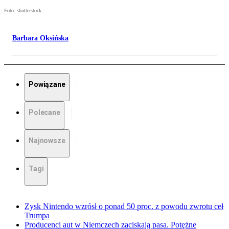
Foto: shutterstock
Barbara Oksińska
Powiązane
Polecane
Najnowsze
Tagi
Zysk Nintendo wzrósł o ponad 50 proc. z powodu zwrotu ceł
Trumpa
Producenci aut w Niemczech zaciskają pasa. Potężne