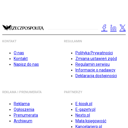
KONTAKT
REGULAMIN
O nas
Polityka Prywatności
Kontakt
Zmiana ustawień zgód
Napisz do nas
Regulamin serwisu
Informacje o nadawcy
Deklaracja dostępności
REKLAMA I PRENUMERATA
PARTNERZY
Reklama
E-kiosk.pl
Ogłoszenia
E-gazety.pl
Prenumerata
Nexto.pl
Archiwum
Mała księgowość
Kancelarierp.pl