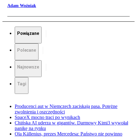
Adam Woźniak
Powiązane
Polecane
Najnowsze
Tagi
Producenci aut w Niemczech zaciskają pasa. Potężne
zwolnienia i oszczędności
SpaceX mocno traci po wynikach
Chińska AI uderza w gigantów. Darmowy Kimi3 wywołał
panikę na rynku
Ola Källenius, prezes Mercedesa: Państwo nie powinno