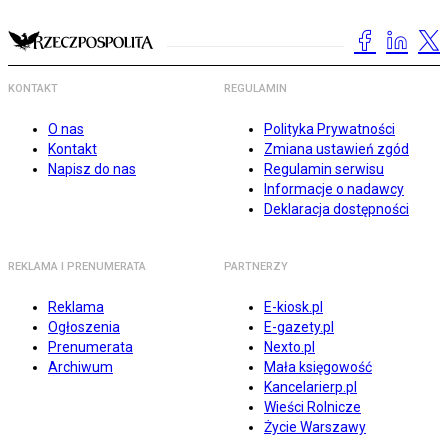
KONTAKT
REGULAMIN
O nas
Polityka Prywatności
Kontakt
Zmiana ustawień zgód
Napisz do nas
Regulamin serwisu
Informacje o nadawcy
Deklaracja dostępności
REKLAMA I PRENUMERATA
PARTNERZY
Reklama
E-kiosk.pl
Ogłoszenia
E-gazety.pl
Prenumerata
Nexto.pl
Archiwum
Mała księgowość
Kancelarierp.pl
Wieści Rolnicze
Życie Warszawy