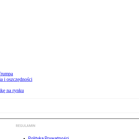
 Trumpa
a i oszczędności
kę na rynku
REGULAMIN
Polityka Prywatności