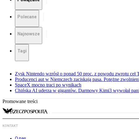
Polecane
Najnowsze
Tagi
Zysk Nintendo wzrósł o ponad 50 proc. z powodu zwrotu ceł
Producenci aut w Niemczech zaciskają pasa. Potężne zwolnieni
SpaceX mocno traci po wynikach
Chińska AI uderza w gigantów. Darmowy Kimi3 wywołał pani
Promowane treści
KONTAKT
O nas