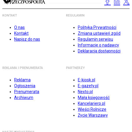
KONTAKT
REGULAMIN
O nas
Polityka Prywatności
Kontakt
Zmiana ustawień zgód
Napisz do nas
Regulamin serwisu
Informacje o nadawcy
Deklaracja dostępności
REKLAMA I PRENUMERATA
PARTNERZY
Reklama
E-kiosk.pl
Ogłoszenia
E-gazety.pl
Prenumerata
Nexto.pl
Archiwum
Mała księgowość
Kancelarierp.pl
Wieści Rolnicze
Życie Warszawy