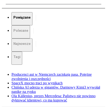
Powiązane
Polecane
Najnowsze
Tagi
Producenci aut w Niemczech zaciskają pasa. Potężne
zwolnienia i oszczędności
SpaceX mocno traci po wynikach
Chińska AI uderza w gigantów. Darmowy Kimi3 wywołał
panikę na rynku
Ola Källenius, prezes Mercedesa: Państwo nie powinno
dyktować klientowi, co ma kupować