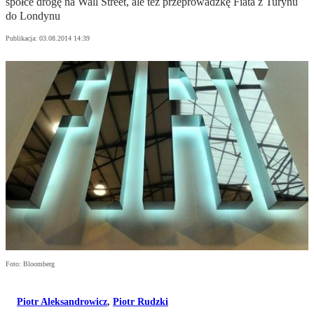
spółce drogę na Wall Street, ale też przeprowadzkę Fiata z Turynu
do Londynu
Publikacja:
03.08.2014 14:39
Foto: Bloomberg
Piotr Aleksandrowicz
,
Piotr Rudzki