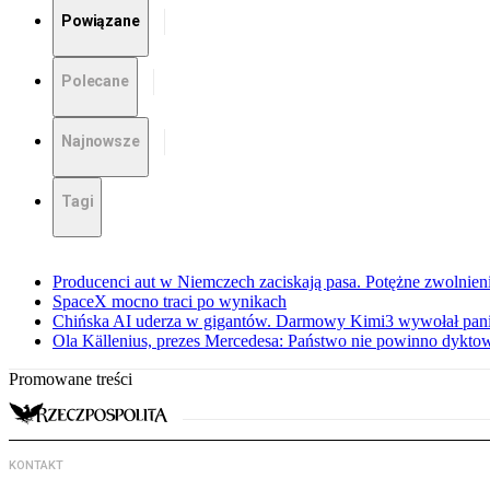
Powiązane
Polecane
Najnowsze
Tagi
Producenci aut w Niemczech zaciskają pasa. Potężne zwolnieni
SpaceX mocno traci po wynikach
Chińska AI uderza w gigantów. Darmowy Kimi3 wywołał pani
Ola Källenius, prezes Mercedesa: Państwo nie powinno dykto
Promowane treści
KONTAKT