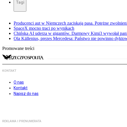
Tagi
Producenci aut w Niemczech zaciskają pasa. Potężne zwolnieni
SpaceX mocno traci po wynikach
Chińska AI uderza w gigantów. Darmowy Kimi3 wywołał pani
Ola Källenius, prezes Mercedesa: Państwo nie powinno dykto
Promowane treści
KONTAKT
O nas
Kontakt
Napisz do nas
REKLAMA I PRENUMERATA