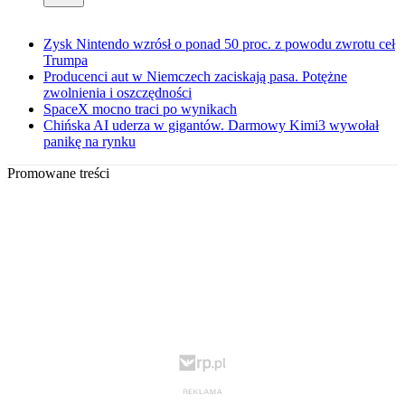
Zysk Nintendo wzrósł o ponad 50 proc. z powodu zwrotu ceł
Trumpa
Producenci aut w Niemczech zaciskają pasa. Potężne
zwolnienia i oszczędności
SpaceX mocno traci po wynikach
Chińska AI uderza w gigantów. Darmowy Kimi3 wywołał
panikę na rynku
Promowane treści