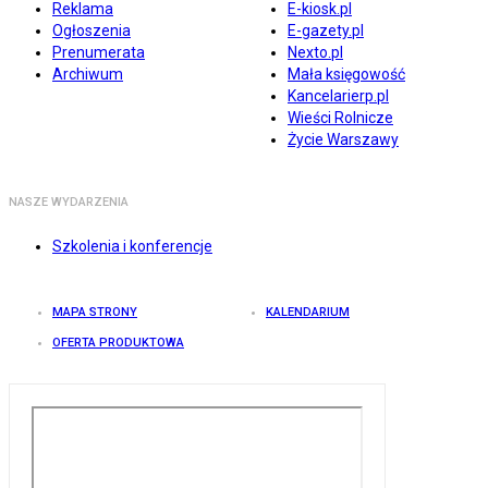
Reklama
E-kiosk.pl
Ogłoszenia
E-gazety.pl
Prenumerata
Nexto.pl
Archiwum
Mała księgowość
Kancelarierp.pl
Wieści Rolnicze
Życie Warszawy
NASZE WYDARZENIA
Szkolenia i konferencje
MAPA STRONY
KALENDARIUM
OFERTA PRODUKTOWA