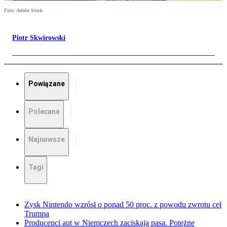
Foto: Adobe Stock
Piotr Skwirowski
Powiązane
Polecane
Najnowsze
Tagi
Zysk Nintendo wzrósł o ponad 50 proc. z powodu zwrotu ceł
Trumpa
Producenci aut w Niemczech zaciskają pasa. Potężne