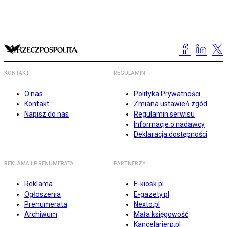
KONTAKT
REGULAMIN
O nas
Polityka Prywatności
Kontakt
Zmiana ustawień zgód
Napisz do nas
Regulamin serwisu
Informacje o nadawcy
Deklaracja dostępności
REKLAMA I PRENUMERATA
PARTNERZY
Reklama
E-kiosk.pl
Ogłoszenia
E-gazety.pl
Prenumerata
Nexto.pl
Archiwum
Mała księgowość
Kancelarierp.pl