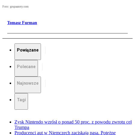
Foto: grupaazoty.com
Tomasz Furman
Powiązane
Polecane
Najnowsze
Tagi
Zysk Nintendo wzrósł o ponad 50 proc. z powodu zwrotu ceł
Trumpa
Producenci aut w Niemczech zaciskają pasa. Potężne