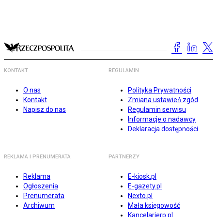
KONTAKT
REGULAMIN
O nas
Polityka Prywatności
Kontakt
Zmiana ustawień zgód
Napisz do nas
Regulamin serwisu
Informacje o nadawcy
Deklaracja dostępności
REKLAMA I PRENUMERATA
PARTNERZY
Reklama
E-kiosk.pl
Ogłoszenia
E-gazety.pl
Prenumerata
Nexto.pl
Archiwum
Mała księgowość
Kancelarierp.pl