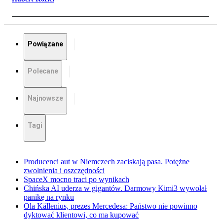
Powiązane
Polecane
Najnowsze
Tagi
Producenci aut w Niemczech zaciskają pasa. Potężne
zwolnienia i oszczędności
SpaceX mocno traci po wynikach
Chińska AI uderza w gigantów. Darmowy Kimi3 wywołał
panikę na rynku
Ola Källenius, prezes Mercedesa: Państwo nie powinno
dyktować klientowi, co ma kupować