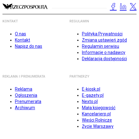
KONTAKT
REGULAMIN
O nas
Polityka Prywatności
Kontakt
Zmiana ustawień zgód
Napisz do nas
Regulamin serwisu
Informacje o nadawcy
Deklaracja dostępności
REKLAMA I PRENUMERATA
PARTNERZY
Reklama
E-kiosk.pl
Ogłoszenia
E-gazety.pl
Prenumerata
Nexto.pl
Archiwum
Mała księgowość
Kancelarierp.pl
Wieści Rolnicze
Życie Warszawy