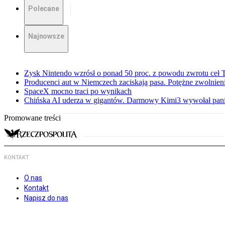
Polecane
Najnowsze
Zysk Nintendo wzrósł o ponad 50 proc. z powodu zwrotu ceł
Producenci aut w Niemczech zaciskają pasa. Potężne zwolnieni
SpaceX mocno traci po wynikach
Chińska AI uderza w gigantów. Darmowy Kimi3 wywołał pani
Promowane treści
KONTAKT
O nas
Kontakt
Napisz do nas