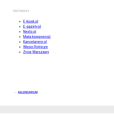
PARTNERZY
E-kiosk.pl
E-gazety.pl
Nexto.pl
Mała księgowość
Kancelarierp.pl
Wieści Rolnicze
Życie Warszawy
KALENDARIUM