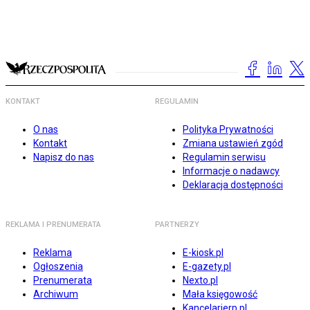
KONTAKT
REGULAMIN
O nas
Polityka Prywatności
Kontakt
Zmiana ustawień zgód
Napisz do nas
Regulamin serwisu
Informacje o nadawcy
Deklaracja dostępności
REKLAMA I PRENUMERATA
PARTNERZY
Reklama
E-kiosk.pl
Ogłoszenia
E-gazety.pl
Prenumerata
Nexto.pl
Archiwum
Mała księgowość
Kancelarierp.pl