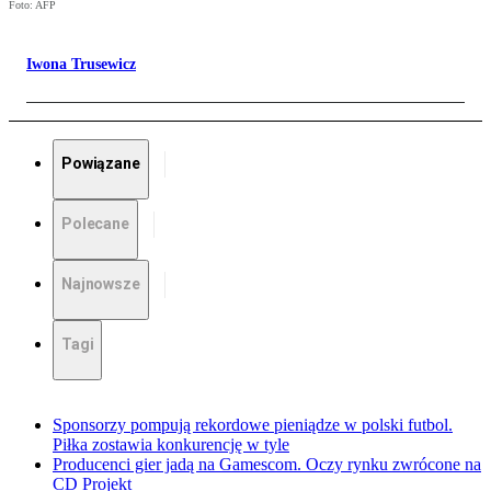
Foto: AFP
Iwona Trusewicz
Powiązane
Polecane
Najnowsze
Tagi
Sponsorzy pompują rekordowe pieniądze w polski futbol.
Piłka zostawia konkurencję w tyle
Producenci gier jadą na Gamescom. Oczy rynku zwrócone na
CD Projekt