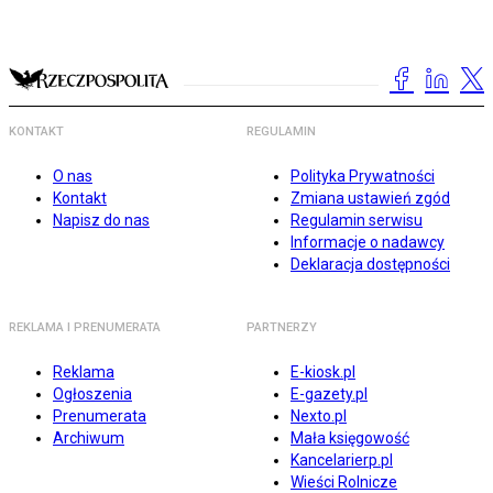
KONTAKT
REGULAMIN
O nas
Polityka Prywatności
Kontakt
Zmiana ustawień zgód
Napisz do nas
Regulamin serwisu
Informacje o nadawcy
Deklaracja dostępności
REKLAMA I PRENUMERATA
PARTNERZY
Reklama
E-kiosk.pl
Ogłoszenia
E-gazety.pl
Prenumerata
Nexto.pl
Archiwum
Mała księgowość
Kancelarierp.pl
Wieści Rolnicze