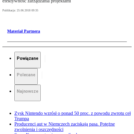
efektywność zarządzania projektami
Publikacja:
25.06.2018 09:35
Materiał Partnera
Powiązane
Polecane
Najnowsze
Zysk Nintendo wzrósł o ponad 50 proc. z powodu zwrotu ceł
Trumpa
Producenci aut w Niemczech zaciskają pasa. Potężne
zwolnienia i oszczędności